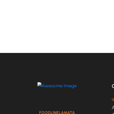
U
A
FOODLINELAMATA