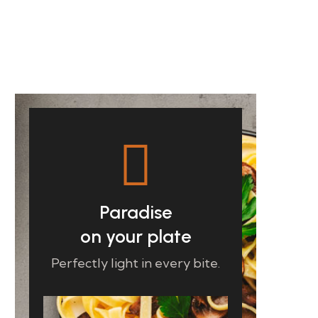
Paradise
on your plate
Perfectly light in every bite.