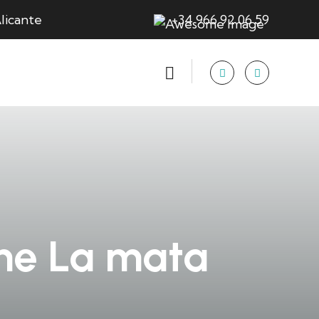
licante
+34 966 92 06 59
ine La mata