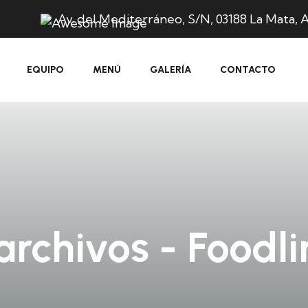
Av. del Mediterráneo, S/N, 03188 La Mata, A
EQUIPO
MENÚ
GALERÍA
CONTACTO
rchivos - Foodl