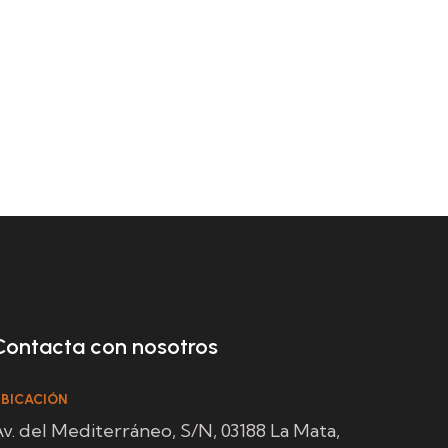
Contacta con nosotros
BICACIÓN
v. del Mediterráneo, S/N, 03188 La Mata,