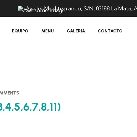
Av. del Mediterráneo, S/N, 03188 La Mata, A
EQUIPO
MENÚ
GALERÍA
CONTACTO
OMMENTS
4,5,6,7,8,11)