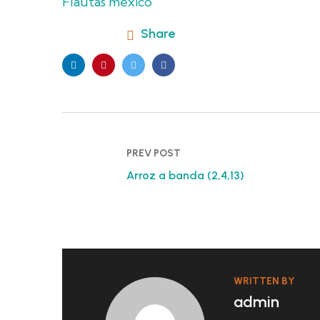
Flautas méxico
Share
PREV POST
Arroz a banda (2,4,13)
WRITTEN BY
admin