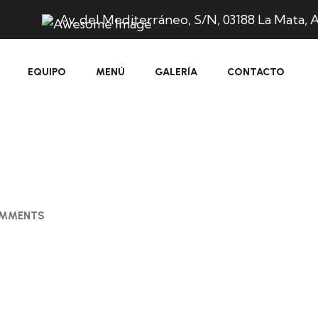
Av. del Mediterráneo, S/N, 03188 La Mata, A
EQUIPO
MENÚ
GALERÍA
CONTACTO
OMMENTS