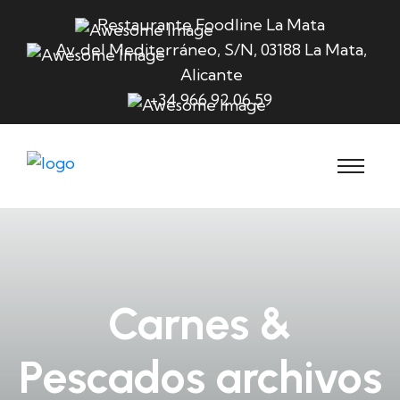
Restaurante Foodline La Mata
Av. del Mediterráneo, S/N, 03188 La Mata,
Alicante
+34 966 92 06 59
Carnes &
Pescados archivos