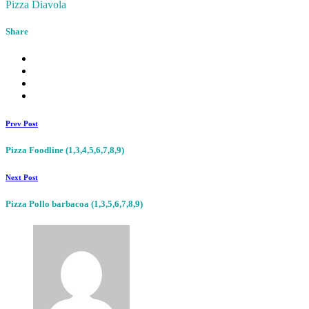
Pizza Diavola
Share
Prev Post
Pizza Foodline (1,3,4,5,6,7,8,9)
Next Post
Pizza Pollo barbacoa (1,3,5,6,7,8,9)