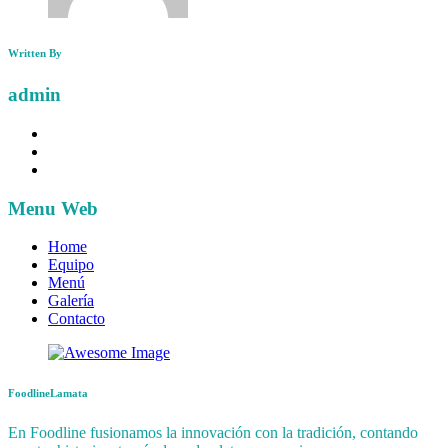
Written By
admin
Menu Web
Home
Equipo
Menú
Galería
Contacto
FoodlineLamata
En Foodline fusionamos la innovación con la tradición, contando