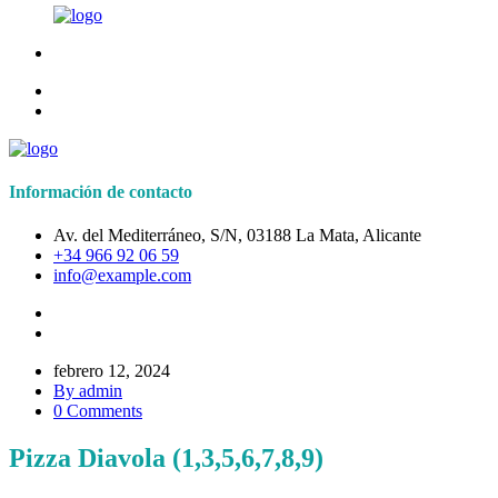
Información de contacto
Av. del Mediterráneo, S/N, 03188 La Mata, Alicante
+34 966 92 06 59
info@example.com
febrero 12, 2024
By admin
0 Comments
Pizza Diavola (1,3,5,6,7,8,9)