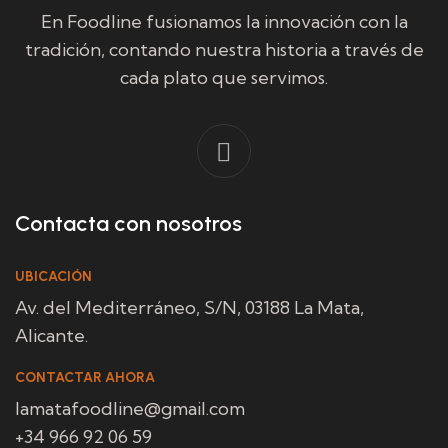
En Foodline fusionamos la innovación con la
tradición, contando nuestra historia a través de
cada plato que servimos.
Contacta con nosotros
UBICACIÓN
Av. del Mediterráneo, S/N, 03188 La Mata,
Alicante.
CONTACTAR AHORA
lamatafoodline@gmail.com
+34 966 92 06 59