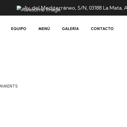
Av. del Mediterráneo, S/N, 03188 La Mata, A
EQUIPO
MENÚ
GALERÍA
CONTACTO
OMMENTS