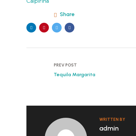
Caipiriña
Share
PREV POST
Tequila Margarita
WRITTEN BY
admin