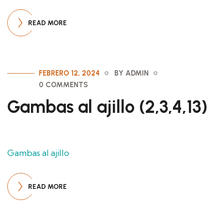
READ MORE
FEBRERO 12, 2024
BY ADMIN
0 COMMENTS
Gambas al ajillo (2,3,4,13)
Gambas al ajillo
READ MORE