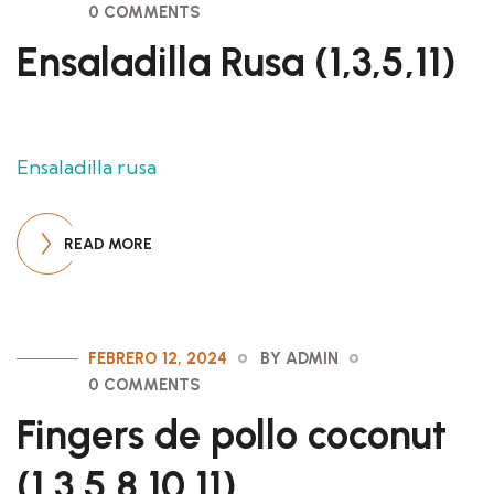
0 COMMENTS
Ensaladilla Rusa (1,3,5,11)
Ensaladilla rusa
READ MORE
FEBRERO 12, 2024
BY ADMIN
0 COMMENTS
Fingers de pollo coconut
(1,3,5,8,10,11)