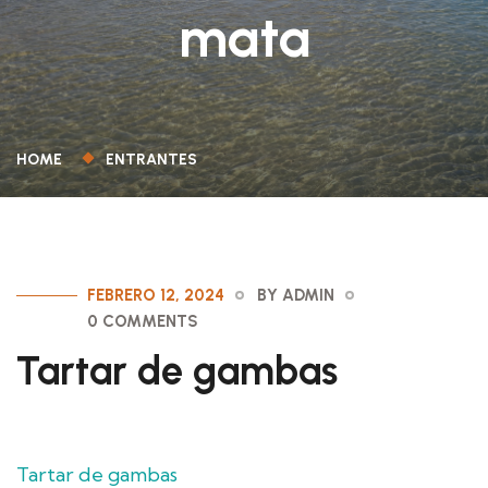
mata
HOME
ENTRANTES
FEBRERO 12, 2024
BY ADMIN
0 COMMENTS
Tartar de gambas
Tartar de gambas