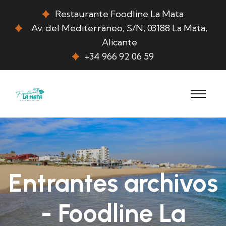
Restaurante Foodline La Mata
Av. del Mediterráneo, S/N, 03188 La Mata,
Alicante
+34 966 92 06 59
Entrantes archivos
- Foodline La