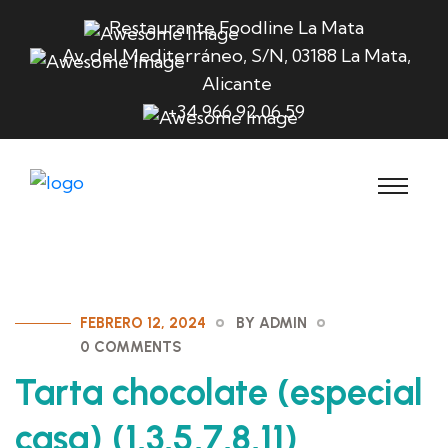
Restaurante Foodline La Mata
Av. del Mediterráneo, S/N, 03188 La Mata,
Alicante
+34 966 92 06 59
FEBRERO 12, 2024
BY ADMIN
0 COMMENTS
Tarta chocolate (especial
casa) (1,3,5,7,8,11)