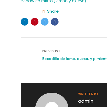
Sandwich mixto (jamón y queso)
Share
PREV POST
Bocadillo de lomo, queso, y pimiento
WRITTEN BY
admin