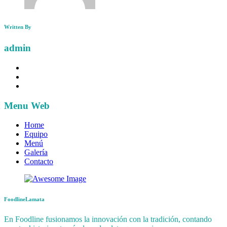
Written By
admin
Menu Web
Home
Equipo
Menú
Galería
Contacto
FoodlineLamata
En Foodline fusionamos la innovación con la tradición, contando