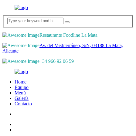
Restaurante Foodline La Mata
Av. del Mediterráneo, S/N, 03188 La Mata,
Alicante
+34 966 92 06 59
Home
Equipo
Menú
Galería
Contacto