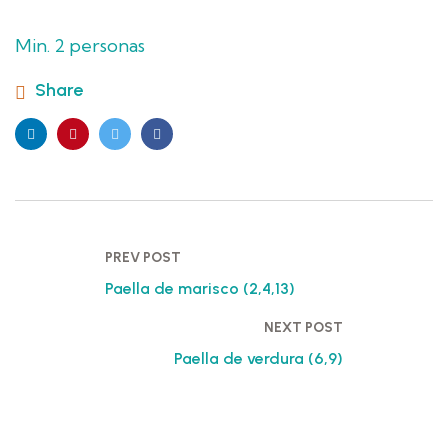
Min. 2 personas
Share
PREV POST
Paella de marisco (2,4,13)
NEXT POST
Paella de verdura (6,9)