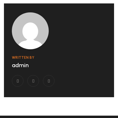
WRITTEN BY
admin