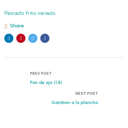
Pescado frito variado
Share
PREV POST
Pan de ajo (1,8)
NEXT POST
Gambón a la plancha