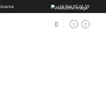
licante
+34 966 92 06 59