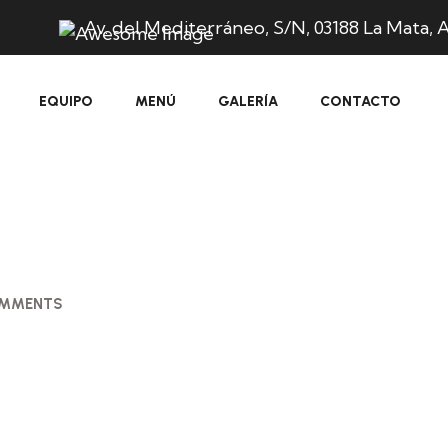
Av. del Mediterráneo, S/N, 03188 La Mata, A
EQUIPO
MENÚ
GALERÍA
CONTACTO
OMMENTS