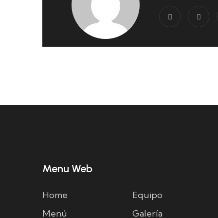
Menu Web
Home
Equipo
Menú
Galería