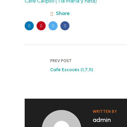
Café Calipso (Tía María y nata)
Share
PREV POST
Café Escocés (1,7,11)
WRITTEN BY
admin