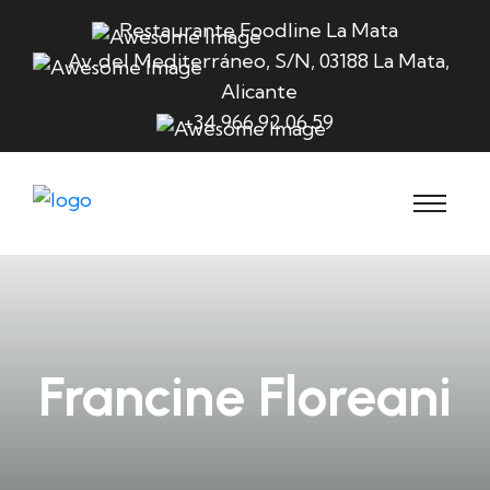
Restaurante Foodline La Mata
Av. del Mediterráneo, S/N, 03188 La Mata,
Alicante
+34 966 92 06 59
Francine Floreani