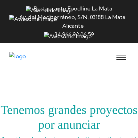
Restaurante Foodline La Mata
Av. del Mediterráneo, S/N, 03188 La Mata,
Alicante
+34 966 92 06 59
Tenemos grandes proyectos
por anunciar